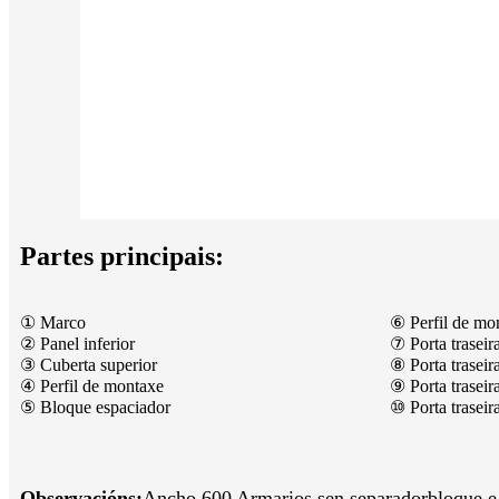
Partes principais:
① Marco
⑥ Perfil de mo
② Panel inferior
⑦ Porta traseir
③ Cuberta superior
⑧ Porta traseir
④ Perfil de montaxe
⑨ Porta traseir
⑤ Bloque espaciador
⑩ Porta traseir
Observacións:
Ancho 600 Armarios sen separador
bloque e