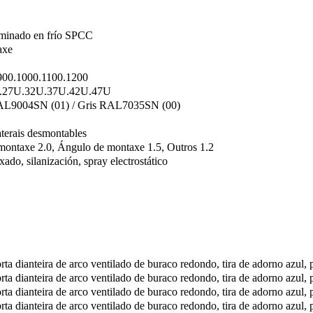
aminado en frío SPCC
axe
900.1000.1100.1200
.27U.32U.37U.42U.47U
L9004SN (01) / Gris RAL7035SN (00)
aterais desmontables
 montaxe 2.0, Ángulo de montaxe 1.5, Outros 1.2
ado, silanización, spray electrostático
ta dianteira de arco ventilado de buraco redondo, tira de adorno azul, p
ta dianteira de arco ventilado de buraco redondo, tira de adorno azul, p
ta dianteira de arco ventilado de buraco redondo, tira de adorno azul, p
ta dianteira de arco ventilado de buraco redondo, tira de adorno azul, p