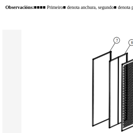
Observacións:
■■■■ Primeiro■ denota anchura, segundo■ denota pr