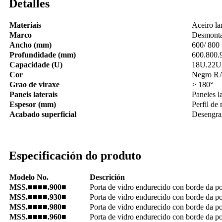
Detalles
Materiais
Aceiro l
Marco
Desmont
Ancho (mm)
600/ 800
Profundidade (mm)
600.800.
Capacidade (U)
18U.22U
Cor
Negro RA
Grao de viraxe
> 180°
Paneis laterais
Paneles l
Espesor (mm)
Perfil de
Acabado superficial
Desengrax
Especificación do produto
Modelo No.
Descrición
MSS.■■■■.900■
Porta de vidro endurecido con borde da por
MSS.■■■■.930■
Porta de vidro endurecido con borde da por
MSS.■■■■.980■
Porta de vidro endurecido con borde da por
MSS.■■■■.960■
Porta de vidro endurecido con borde da por