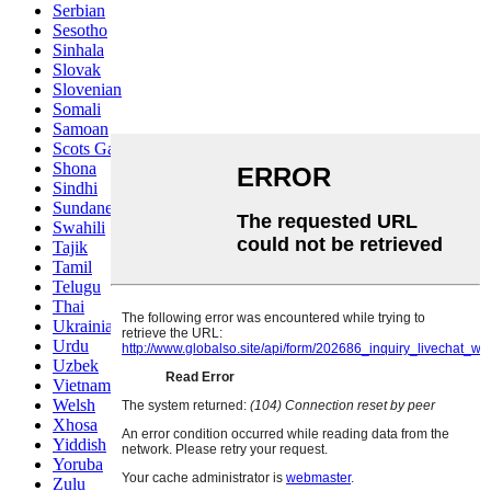
Serbian
Sesotho
Sinhala
Slovak
Slovenian
Somali
Samoan
Scots Gaelic
Shona
Sindhi
Sundanese
Swahili
Tajik
Tamil
Telugu
Thai
Ukrainian
Urdu
Uzbek
Vietnamese
Welsh
Xhosa
Yiddish
Yoruba
Zulu