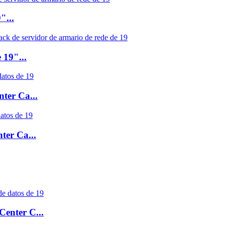
"...
 19"...
ter Ca...
ter Ca...
enter C...