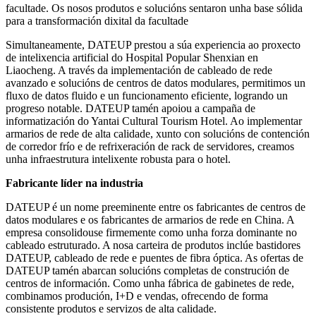
facultade. Os nosos produtos e solucións sentaron unha base sólida
para a transformación dixital da facultade
Simultaneamente, DATEUP prestou a súa experiencia ao proxecto
de intelixencia artificial do Hospital Popular Shenxian en
Liaocheng. A través da implementación de cableado de rede
avanzado e solucións de centros de datos modulares, permitimos un
fluxo de datos fluido e un funcionamento eficiente, logrando un
progreso notable. DATEUP tamén apoiou a campaña de
informatización do Yantai Cultural Tourism Hotel. Ao implementar
armarios de rede de alta calidade, xunto con solucións de contención
de corredor frío e de refrixeración de rack de servidores, creamos
unha infraestrutura intelixente robusta para o hotel.
Fabricante líder na industria
DATEUP é un nome preeminente entre os fabricantes de centros de
datos modulares e os fabricantes de armarios de rede en China. A
empresa consolidouse firmemente como unha forza dominante no
cableado estruturado. A nosa carteira de produtos inclúe bastidores
DATEUP, cableado de rede e puentes de fibra óptica. As ofertas de
DATEUP tamén abarcan solucións completas de construción de
centros de información. Como unha fábrica de gabinetes de rede,
combinamos produción, I+D e vendas, ofrecendo de forma
consistente produtos e servizos de alta calidade.