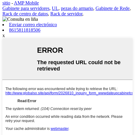
sitio
-
AMP Mobile
Gabinete para servidores
,
UL
,
pezas do armario
,
Gabinete de Rede
,
Rack de centro de datos
,
Rack de servidor
,
Enviar correo electrónico
8615811818506
x