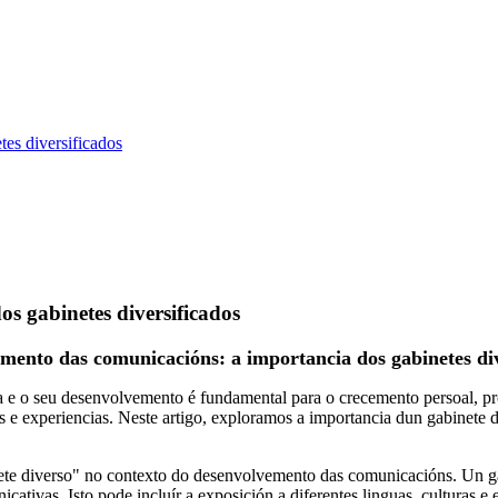
es diversificados
s gabinetes diversificados
mento das comunicacións: a importancia dos gabinetes div
 e o seu desenvolvemento é fundamental para o crecemento persoal, pr
s e experiencias. Neste artigo, exploramos a importancia dun gabinete
ete diverso" no contexto do desenvolvemento das comunicacións. Un gabi
ativas. Isto pode incluír a exposición a diferentes linguas, culturas 