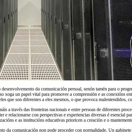
 o desenvolvemento da comunicación persoal, senón tamén para o progre
rso xoga un papel vital para promover a comprensión e as conexións ent
ueles que son diferentes a eles mesmos, o que provoca malentendidos, co
s a través das fronteiras nacionais e entre persoas de diferentes proc
e relacionarse con perspectivas e experiencias diversas é esencial pa
izacións e as institucións educativas prioricen a creación e o mantemen
nto da comunicación non pode proceder con normalidade. Un gabinete di