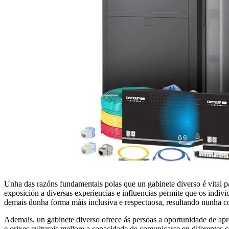
Unha das razóns fundamentais polas que un gabinete diverso é vital
exposición a diversas experiencias e influencias permite que os individ
demais dunha forma máis inclusiva e respectuosa, resultando nunha co
Ademais, un gabinete diverso ofrece ás persoas a oportunidade de apre
e orixes culturais mellore a capacidade de comunicarse en diferentes