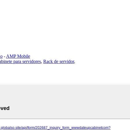
io
-
AMP Mobile
binete para servidores
,
Rack de servidor
,