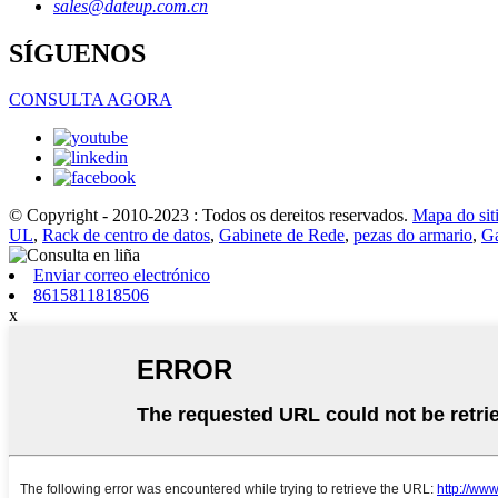
sales@dateup.com.cn
SÍGUENOS
CONSULTA AGORA
© Copyright - 2010-2023 : Todos os dereitos reservados.
Mapa do sit
UL
,
Rack de centro de datos
,
Gabinete de Rede
,
pezas do armario
,
Ga
Enviar correo electrónico
8615811818506
x