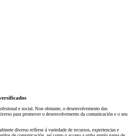
ersificados
ofesional e social. Non obstante, o desenvolvemento das
 diverso para promover o desenvolvemento da comunicación e o seu
nete diverso refírese á variedade de recursos, experiencias e
e estilos de comunicación, así como o acceso a unha ampla gama de