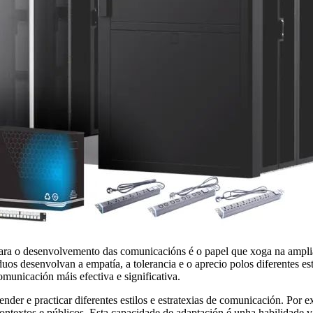
 para o desenvolvemento das comunicacións é o papel que xoga na ampl
uos desenvolvan a empatía, a tolerancia e o aprecio polos diferentes est
municación máis efectiva e significativa.
nder e practicar diferentes estilos e estratexias de comunicación. Por 
 contextos e públicos. Esta capacidade de adaptación é unha habilidade